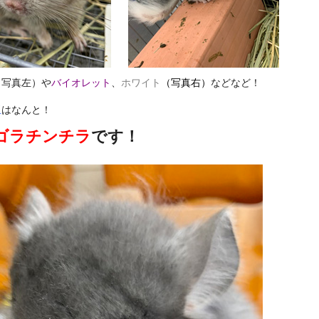
（写真左）や
バイオレット
、
ホワイト
（写真右）
などなど！
玉
はなんと！
ゴラチンチラ
です！