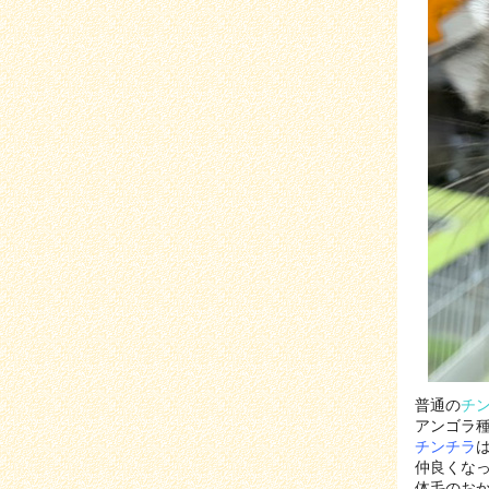
普通の
チ
アンゴラ
チンチラ
仲良くな
体毛のお