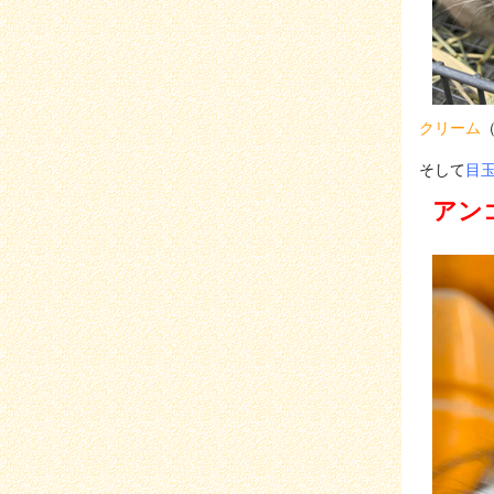
クリーム
そして
目
アン