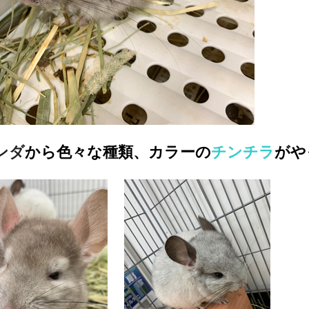
ンダ
から色々な種類、カラーの
チンチラ
がや