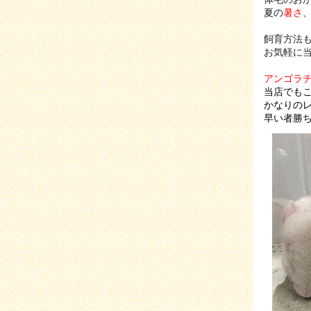
夏の
暑さ
飼育方法
お気軽に
アンゴラ
当店でも
かなりの
早い者勝