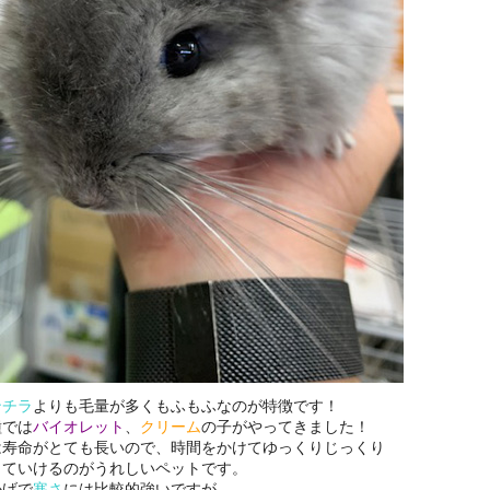
ンチラ
よりも毛量が多くもふもふなのが特徴です！
種では
バイオレット
、
クリーム
の子がやってきました！
は寿命がとても長いので、時間をかけてゆっくりじっくり
っていけるのがうれしいペットです。
かげで
寒さ
には比較的強いですが