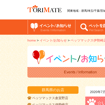
関東地域：群馬/埼玉/千葉/茨城
home
>
イベント/お知らせ
>
ペッツマックス伊勢崎
群馬県のお店
2020年7
ペッツマックス倉賀野店
☆
ペッツマックス伊勢崎店