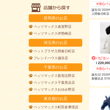
※安心パ
誕生日/ 2026
入間春日町店 R
群馬県のお店
ペッツマックス倉賀野店
ペッツマックス伊勢崎店
埼玉県のお店
ペットプラザ入間春日町店
フレンドハウス越谷店
パピヨン
\ 220,0
千葉県のお店
※安心パ
誕生日/ 2026
ペッツマックス新習志野店
新横浜店 SY00
ペッツマックス千葉美浜店
ペッツマックスおゆみ野店
東京都のお店
ペッツマックス町田多摩境店