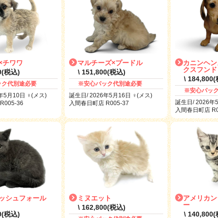
×チワワ
マルチーズ×プードル
カニンヘン
クスフンド
00(税込)
\ 151,800(税込)
\ 184,800
ック代別途必要
※安心パック代別途必要
※安心パッ
年5月10日 ♀(メス)
誕生日/ 2026年5月16日 ♀(メス)
誕生日/ 2026年
005-36
入間春日町店 R005-37
入間春日町店 R00
ッシュフォール
ミヌエット
アメリカン
ー
\ 162,800(税込)
00(税込)
\ 140,800