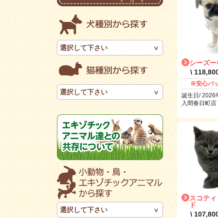
選択して下さい
シーズー
\ 118,8
※安心パ
選択して下さい
誕生日/ 2026
入間春日町店 R
スコティ
ド
選択して下さい
\ 107,8