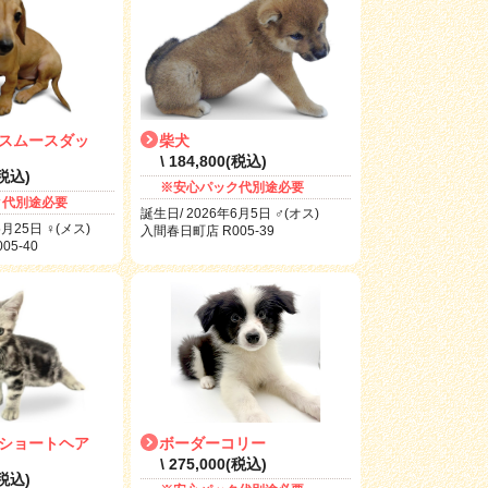
スムースダッ
柴犬
\ 184,800(税込)
(税込)
※安心パック代別途必要
ク代別途必要
誕生日/ 2026年6月5日 ♂(オス)
5月25日 ♀(メス)
入間春日町店 R005-39
5-40
ショートヘア
ボーダーコリー
\ 275,000(税込)
(税込)