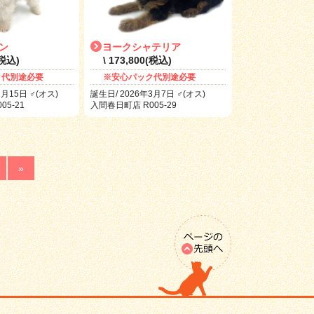
ン
ヨークシャテリア
(税込)
\ 173,800(税込)
ク代別途必要
※安心パック代別途必要
1月15日 ♂(オス)
誕生日/ 2026年3月7日 ♂(オス)
5-21
入間春日町店 R005-29
»