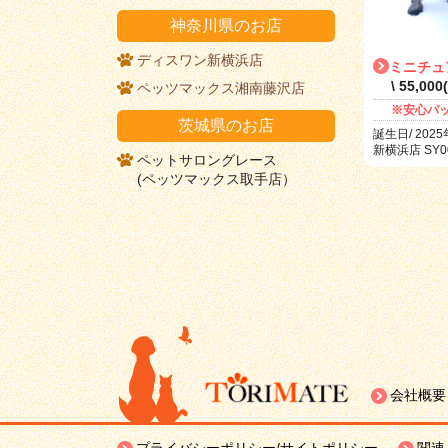
神奈川県のお店
ディスワン新横浜店
ミニチュ
\ 55,00
ペッツマックス湘南藤沢店
※安心パ
茨城県のお店
誕生日/ 2025
新横浜店 SY00
ペットサロングレース
(ペッツマックス取手店）
会社概要
プライバシーポリシー/サイトポリシー
関連