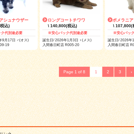
アシュナウザー
ロングコートチワワ
ポメラニア
0(税込)
\ 140,800(税込)
\ 107,800
ック代別途必要
※安心パック代別途必要
※安心パッ
年9月17日 ♂(オス)
誕生日/ 2026年1月3日 ♀(メス)
誕生日/ 2026年
9-19
入間春日町店 R005-20
入間春日町店 R00
Page 1 of 8
1
2
3
›
リンク