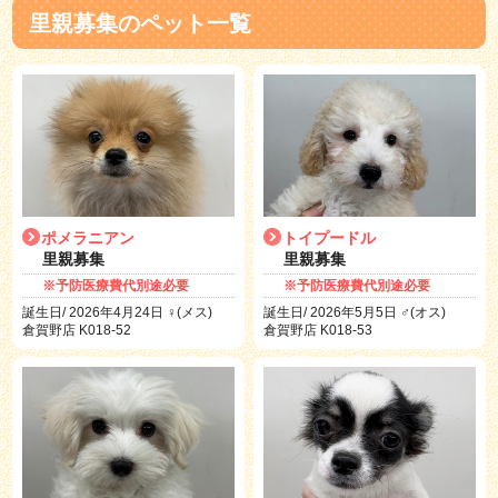
里親募集のペット一覧
ポメラニアン
トイプードル
里親募集
里親募集
※予防医療費代別途必要
※予防医療費代別途必要
誕生日/ 2026年4月24日 ♀(メス)
誕生日/ 2026年5月5日 ♂(オス)
倉賀野店 K018-52
倉賀野店 K018-53