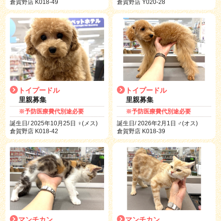
倉賀野店 K018-49
倉賀野店 Y020-28
トイプードル
トイプードル
里親募集
里親募集
※予防医療費代別途必要
※予防医療費代別途必要
誕生日/ 2025年10月25日 ♀(メス)
誕生日/ 2026年2月1日 ♂(オス)
倉賀野店 K018-42
倉賀野店 K018-39
マンチカン
マンチカン