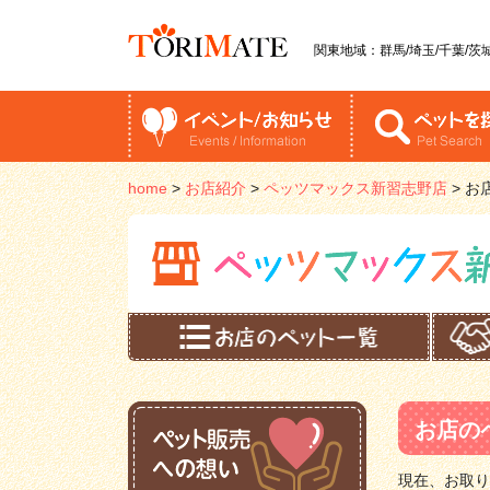
関東地域：群馬/埼玉/千葉/茨城
home
>
お店紹介
>
ペッツマックス新習志野店
>
お
お店の
現在、お取り