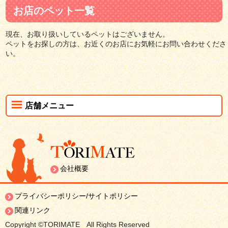
お店のペット一覧
現在、お取り扱いしているペットはございません。
ペットをお探しの方は、お近くのお店にお気軽にお問い合わせくださ
い。
店舗メニュー
会社概要
プライバシーポリシー/サイトポリシー
関連リンク
Copyright ©TORIMATE All Rights Reserved