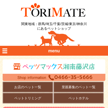
関東地域：群馬/埼玉/千葉/茨城/東京/神奈川
にあるペットショップ
menu
お店のペット一覧
里親募集のペット一覧
ペットトリミング
ペットホテル