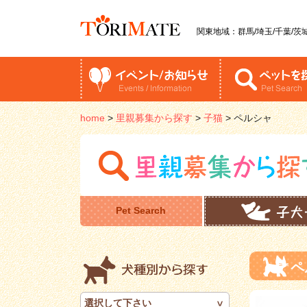
関東地域：群馬/埼玉/千葉/茨城
home
>
里親募集から探す
>
子猫
>
ペルシャ
Pet Search
ペ
選択して下さい