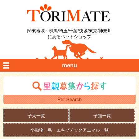
関東地域：群馬/埼玉/千葉/茨城/東京/神奈川
にあるペットショップ
menu
子犬一覧
子猫一覧
小動物・鳥・エキゾチックアニマル一覧