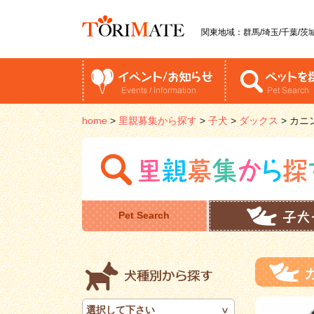
関東地域：群馬/埼玉/千葉/茨城
home
>
里親募集から探す
>
子犬
>
ダックス
>
カニ
Pet Search
選択して下さい