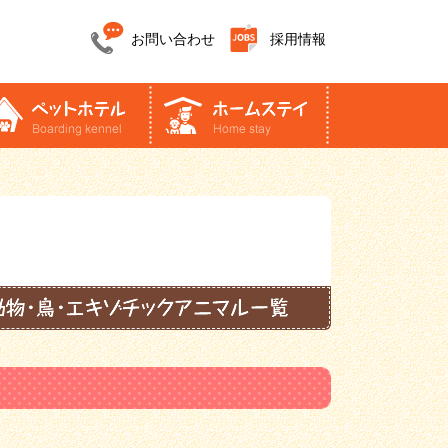
お問い合わせ
採用情報