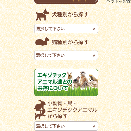
ペットをお探
選択して下さい
選択して下さい
選択して下さい