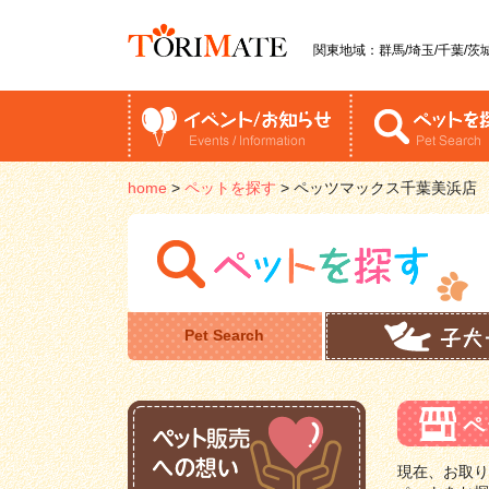
関東地域：群馬/埼玉/千葉/茨城
home
>
ペットを探す
>
ペッツマックス千葉美浜店
Pet Search
ペ
現在、お取り