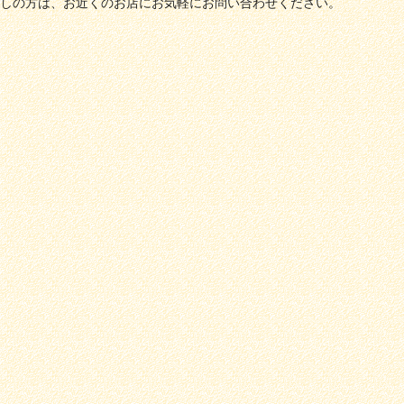
しの方は、お近くのお店にお気軽にお問い合わせください。