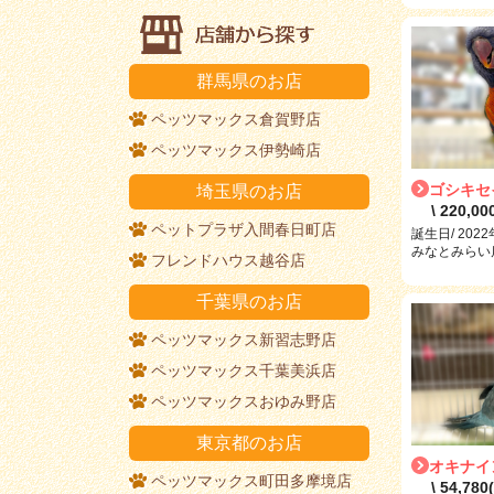
群馬県のお店
ペッツマックス倉賀野店
ペッツマックス伊勢崎店
ゴシキセ
埼玉県のお店
\ 220,0
ペットプラザ入間春日町店
誕生日/ 202
みなとみらい店 
フレンドハウス越谷店
千葉県のお店
ペッツマックス新習志野店
ペッツマックス千葉美浜店
ペッツマックスおゆみ野店
東京都のお店
オキナイ
ペッツマックス町田多摩境店
\ 54,78