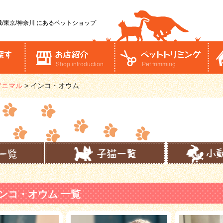
/東京/神奈川
にあるペットショップ
アニマル
>
インコ・オウム
ンコ・オウム 一覧