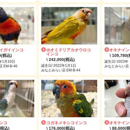
イガイインコ
ホオミドリアカオウロコ
オキナイン
インコ
00(税込)
\ 109,780
\ 242,000(税込)
2年1月10日
誕生日/ 2023年
誕生日/ 2022年1月1日
EM-B-46
みなとみらい店 E
みなとみらい店 EM-B-44
ンコ
コガネメキシコインコ
オキナイン
0(税込)
\ 176,000(税込)
\ 88,000(