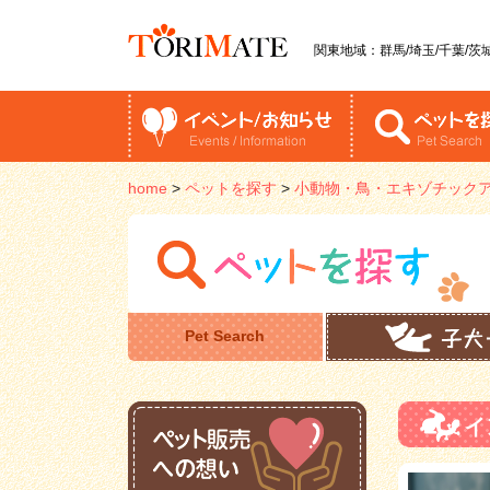
関東地域：群馬/埼玉/千葉/茨城
home
>
ペットを探す
>
小動物・鳥・エキゾチック
Pet Search
イ