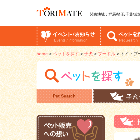
関東地域：群馬/埼玉/千葉/茨城
home
>
ペットを探す
>
子犬
>
プードル
>
トイ・プ
Pet Search