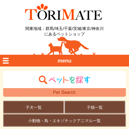
関東地域：群馬/埼玉/千葉/茨城/東京/神奈川
にあるペットショップ
menu
子犬一覧
子猫一覧
小動物・鳥・エキゾチックアニマル一覧