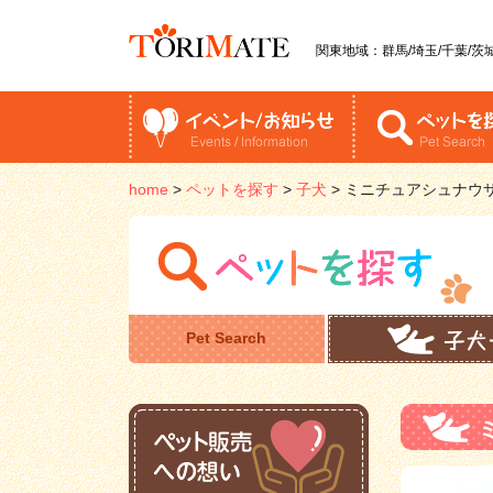
関東地域：群馬/埼玉/千葉/茨城
home
>
ペットを探す
>
子犬
>
ミニチュアシュナウ
Pet Search