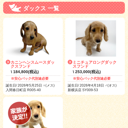
ダックス 一覧
カニンヘンスムースダッ
ミニチュアロングダック
クスフンド
スフンド
\ 184,800(税込)
\ 253,000(税込)
※安心パック代別途必要
※安心パック代別途必要
誕生日/ 2026年5月25日 ♀(メス)
誕生日/ 2026年4月18日 ♂(オス)
入間春日町店 R005-40
新横浜店 SY009-53