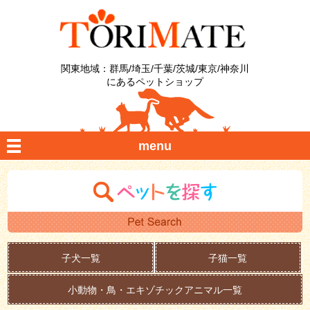
関東地域：群馬/埼玉/千葉/茨城/東京/神奈川
にあるペットショップ
menu
子犬一覧
子猫一覧
小動物・鳥・エキゾチックアニマル一覧