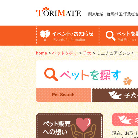
関東地域：群馬/埼玉/千葉/茨城
home
>
ペットを探す
>
子犬
>
ミニチュアピンシャ
Pet Search
現在、お取り