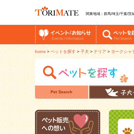
関東地域：群馬/埼玉/千葉/茨城
home
>
ペットを探す
>
子犬
>
テリア
>
ヨークシャ
Pet Search