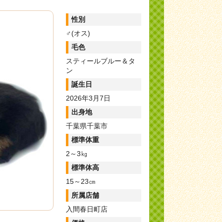
性別
♂(オス)
毛色
スティールブルー＆タ
ン
誕生日
2026年3月7日
出身地
千葉県千葉市
標準体重
2～3㎏
標準体高
15～23㎝
所属店舗
入間春日町店